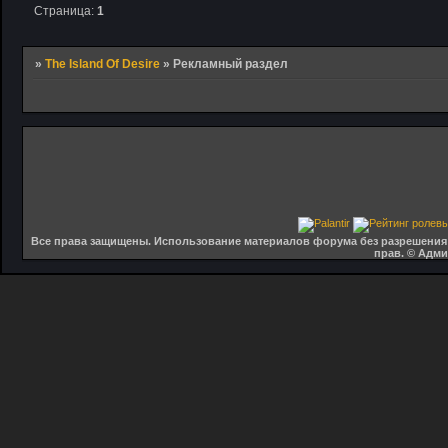
Страница:
1
»
The Island Of Desire
»
Рекламный раздел
Все права защищены. Использование материалов форума без разрешения 
прав. © Адм