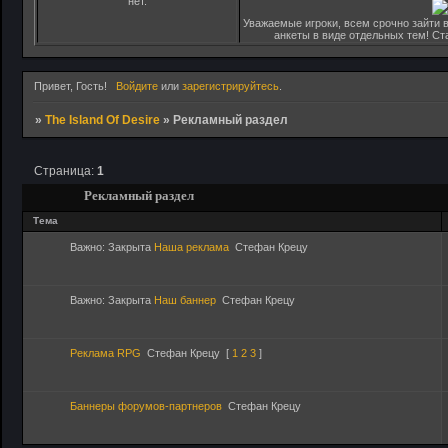
нет.
Уважаемые игроки, всем срочно зайти в
анкеты в виде отдельных тем! С
Привет, Гость!
Войдите
или
зарегистрируйтесь
.
»
The Island Of Desire
»
Рекламный раздел
Страница:
1
Рекламный раздел
Тема
Важно:
Закрыта
Наша реклама
Стефан Крецу
Важно:
Закрыта
Наш баннер
Стефан Крецу
Реклама RPG
Стефан Крецу
[
1
2
3
]
Баннеры форумов-партнеров
Стефан Крецу