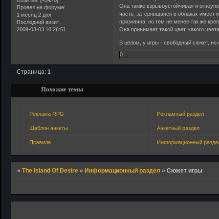
Позитив:
[+14/-0]
Она также взрывоустойчивая и огнеупо
Провел на форуме:
часть, затерявшаяся в облаках имеет 
1 месяц 2 дня
призначна, но тем не менее так же кре
Последний визит:
2009-03-03 10:26:51
Она принимает такой цвет, какого цвет
В целом, у игры - свободный сюжет, но
0
Страница:
1
Похожие темы
Реклама RPG
Рекламный раздел
Шаблон анкеты
Анкетный раздел
Правила
Информационный разде
»
The Island Of Desire
»
Информационный раздел
»
Сюжет игры