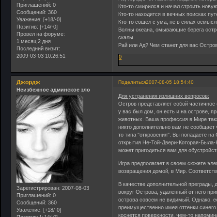
Приглашений:
0
Кто-то смирился и начал строить новую
Сообщений:
360
Кто-то находится в вечных поисках пу
Уважение:
[+18/-0]
Кто-то сошел с ума, не в силах осмыс
Позитив:
[+14/-0]
Волны океана, омывающие берега остро
Провел на форуме:
скалы.
1 месяц 2 дня
Рай или Ад? Чем станет для вас Остро
Последний визит:
2009-03-03 10:26:51
0
Джордж
Поделиться
2007-08-05 18:54:40
Неизбежное админское зло
Для устранения излишних вопросов:
Остров представляет собой частичное 
у вас был дом, он есть и на острове, 
животных. Ваша профессия в Мире такж
никто дополнительно вам не сообщает ч
то типа "откровения". Вы попадаете н
открытия Не-Той-Двери-Которая-Была-Н
может пригодиться вам для обустройст
Игра предполагает в своем сюжете эл
возвращения домой, в Мир. Соответствен
В качестве дополнительной преграды, 
Зарегистрирован
: 2007-08-03
вокруг Острова, удаленный от него при
Приглашений:
0
острова совсем не видимый. Однако, е
Сообщений:
360
преимущественно имея оттенки синего и
Уважение:
[+18/-0]
коснется поверхности, чем-то напомина