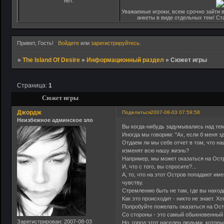
нет.
Уважаемые игроки, всем срочно зайти в
анкеты в виде отдельных тем! С
Привет, Гость!
Войдите
или
зарегистрируйтесь
.
»
The Island Of Desire
»
Информационный раздел
»
Сюжет игры
Страница:
1
Сюжет игры
Джордж
Поделиться
2007-08-03 07:59:58
Неизбежное админское зло
Вы когда-нибудь задумывались над те
Иногда мы говорим: "Ах, если б меня зд
Отдаем ли мы себе отчет в том, что н
изменят всю нашу жизнь?
Например, мы может оказаться на Ост
И, что с того, вы спросите?...
А, то, что на этот Остров попадают и
чувству.
Стремлению быть не там, где вы наход
Как это происходит - никто не знает. Х
Попробуйте пожелать оказаться на Ос
Со стороны - это самый обыкновенный 
Зарегистрирован
: 2007-08-03
Но, город этот населен людьми, которы