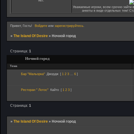
нет.
Уважаемые игроки, всем срочно зайти в
анкеты в виде отдельных тем! С
Привет, Гость!
Войдите
или
зарегистрируйтесь
.
»
The Island Of Desire
»
Ночной город
Страница:
1
Ночной город
Тема
Бар "Мальорка"
Джордж
[
1
2
3
…
6
]
Ресторан " Лотос"
Кайто
[
1
2
3
]
Страница:
1
»
The Island Of Desire
»
Ночной город