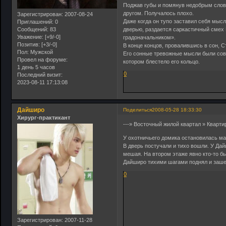
Поджав губы и помянув недобрым слов
другом. Получалось плохо.
Зарегистрирован
: 2007-08-24
Даже когда он тупо заставил себя мысле
Приглашений:
0
Сообщений:
83
дверью, раздается саркастичный смех
Уважение:
[+9/-0]
градоначальником».
Позитив:
[+3/-0]
В конце концов, провалившись в сон, С
Пол:
Мужской
Его сонные тревожные мысли были совс
Провел на форуме:
котором блестело его кольцо.
1 день 5 часов
0
Последний визит:
2023-08-11 17:13:08
Дайширо
Поделиться
2008-05-28 18:33:30
Хирург-практикант
---» Восточный жилой квартал » Квар
У охотничьего домика остановилась м
В дверь постучали и тихо вошли. У Дай
мешая. На втором этаже явно кто-то бы
Дайширо тихими шагами поднял и зашел 
0
Зарегистрирован
: 2007-11-28