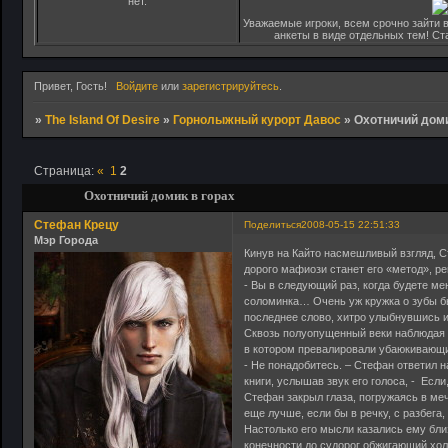
нет.
Уважаемые игроки, всем срочно зайти в
анкеты в виде отдельных тем! С
Привет, Гость!
Войдите
или
зарегистрируйтесь
.
»
The Island Of Desire
»
Горнолыжный курорт Давос
»
Охотничий доми
Страница:
«
1
2
Охотничий домик в горах
Стефан Крецу
Поделиться
2008-05-15 22:51:33
Мэр Города
Кинув на Кайто насмешливый взгляд, С
дорого мафиози станет его «метод», ре
- Вы в следующий раз, когда будете ме
соломинка… Очень уж кружка о зубы б
последнее слово, хитро улыбнувшись 
Сквозь полуопущенный веки наблюдая з
в котором превалировали убаюкивающи
- Не понадобитесь. – Стефан ответил н
книги, услышав звук его голоса, - Если
Стефан закрыл глаза, погружаясь в ме
еще лучше, если бы в речку, с разбега,
Настолько его мысли казались ему бли
конечности до судорог обжигающий хол