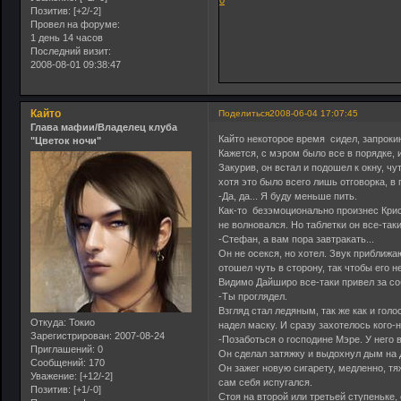
Позитив:
[+2/-2]
Провел на форуме:
1 день 14 часов
Последний визит:
2008-08-01 09:38:47
Кайто
Поделиться
2008-06-04 17:07:45
Глава мафии/Владелец клуба
Кайто некоторое время сидел, запрокин
"Цветок ночи"
Кажется, с мэром было все в порядке,
Закурив, он встал и подошел к окну, 
хотя это было всего лишь отговорка, в
-Да, да... Я буду меньше пить.
Как-то безэмоционально произнес Крис.
не волновался. Но таблетки он все-таки
-Стефан, а вам пора завтракать...
Он не осекся, но хотел. Звук приближ
отошел чуть в сторону, так чтобы его н
Видимо Дайширо все-таки привел за соб
-Ты проглядел.
Взгляд стал ледяным, так же как и голо
Откуда:
Токио
надел маску. И сразу захотелось кого-н
Зарегистрирован
: 2007-08-24
-Позаботься о господине Мэре. У него в
Приглашений:
0
Он сделал затяжку и выдохнул дым на Д
Сообщений:
170
Он зажег новую сигарету, медленно, т
Уважение:
[+12/-2]
сам себя испугался.
Позитив:
[+1/-0]
Стоя на второй или третьей ступеньке,