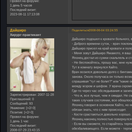
Провел на форуме:
1 день 5 часов
Последний визит:
2023-08-11 17:13:08
Дайширо
Поделиться
2008-06-04 03:24:55
Хирург-практикант
Дайширо подошел к кровати больного, 
- Доброго времени суток, - врач поклон
Дайширо присел на край кровати и пол
- Меня зовут Дайширо Ямамото, я ваш 
Японец достал из сумки скальпель и ст
- Не беспокойтесь, прошу вас, мне нуж
Тут в комнату вернулся Кайто.
Врач возился довольно долго с бинтами
занова. Около получаса он только во
спрашивая "тут не болит?" или "какие 
между мэром и шефом. У врача скромны
Где-то через час обследывания и заги
Зарегистрирован
: 2007-11-28
- Что ж, все лучше, чем я ожидал. Не 
Приглашений:
0
таких случаев состоянии, все обошлос
Сообщений:
93
Японец говорил в основном Кайто, но н
Уважение:
[+2/-0]
обязан знать, что с ним происходит.
Позитив:
[+2/-0]
- Кости срастаються довольно хорошо.
Провел на форуме:
Японец наконец полностью повернулся 
1 день 1 час
- Если вы сможете, то старайтесь тер
Последний визит:
обезбаливающего. Если можете - терпит
2008-07-29 23:43:15