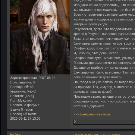
изредка накатывавшей на него слабости
мэр даже начал подозревать, что на н
жаловаться не приходилось – он был 
Время от времени возникали даже мысли
хозяин дома игнорировал все вопросы 
которым нужен уход».
Разумеется, долго это продолжаться не
кресло в Ратуше, наверное, разрывают
Бежать он решился почти сразу, как тв
были предприняты попытки претворить 
Стефан ждал, пока Кайто отвлечется, з
И, наконец, этот день настал.
Стефан, пользуясь моментом, улизнул, 
Лесными тропами, почти непроходимыми
Дальше он разберется, когда окажется 
Ему, впрочем, было все равно. Там, в л
себе возможности даже ползти.
Зарегистрирован
: 2007-08-24
Но, город был уже близко, он видел п
Приглашений:
0
Сообщений:
83
на природе. Так, и мусор, вывел его 
Уважение:
[+9/-0]
выжить и попасть домой.
Позитив:
[+3/-0]
Под видом странствующего автостопом, 
Пол:
Мужской
обозревая окрестности из окошка и, мы
Провел на форуме:
остался в дураках?
1 день 5 часов
Последний визит:
>>>
Центральная улица
2023-08-11 17:13:08
0
Поделиться
2009-02-07 09:06:44