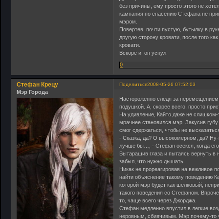
без причины, ему просто этого не хоте
кампания по спасению Стефана не прин
мэром.
Повертев, почти пустую, бутылку в рук
другую сторону кровати, после того ка
кровати.
Вскоре и он уснул.
0
Стефан Крецу
Поделиться
2008-05-26 07:52:03
Мэр Города
Настороженно следя за перемещением К
подушкой. А, скорее всего, просто прис
На удивление, Кайто даже не слишком-
мрачнее становился мэр. Закусив губу
смог сдержаться, чтобы не высказатьс
- Сказка, да? О высокомерном, да? Ну
лучше бы…, - Стефан осекся, когда его
Вытаращив глаза и пытаясь вернуть в 
забыл, что нужно дышать.
Никак не прореагировав на вежливое п
найти объяснение такому поведению Ка
которой мэр будет как шелковый, непри
такого поведения со Стефаном. Впрочем
то, чаще всего через Джорджа.
Стефан медленно впустил в легкие воз
неровным, сбивчивым. Мэр почему-то 