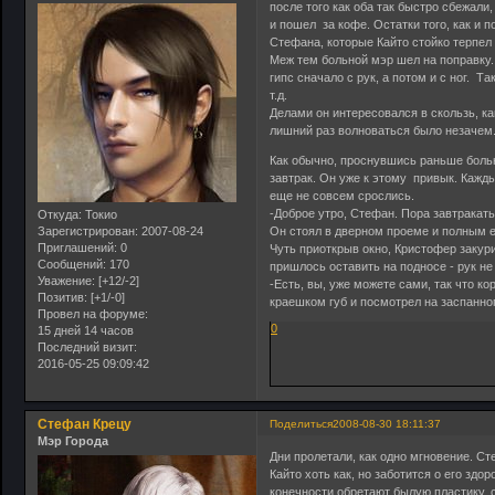
после того как оба так быстро сбежали,
и пошел за кофе. Остатки того, как и 
Стефана, которые Кайто стойко терпел 
Меж тем больной мэр шел на поправку.
гипс сначало с рук, а потом и с ног. Т
т.д.
Делами он интересовался в скользь, ка
лишний раз волноваться было незачем
Как обычно, проснувшись раньше больно
завтрак. Он уже к этому привык. Кажд
еще не совсем срослись.
-Доброе утро, Стефан. Пора завтракать
Откуда:
Токио
Он стоял в дверном проеме и полным 
Зарегистрирован
: 2007-08-24
Приглашений:
0
Чуть приоткрыв окно, Кристофер закури
Сообщений:
170
пришлось оставить на подносе - рук не
Уважение:
[+12/-2]
-Есть, вы, уже можете сами, так что к
Позитив:
[+1/-0]
краешком губ и посмотрел на заспанно
Провел на форуме:
0
15 дней 14 часов
Последний визит:
2016-05-25 09:09:42
Стефан Крецу
Поделиться
2008-08-30 18:11:37
Мэр Города
Дни пролетали, как одно мгновение. Ст
Кайто хоть как, но заботится о его зд
конечности обретают былую пластику, с