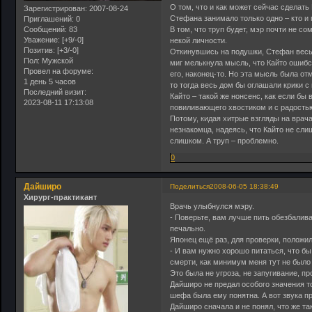
О том, что и как может сейчас сделать
Зарегистрирован
: 2007-08-24
Стефана занимало только одно – кто и 
Приглашений:
0
Сообщений:
83
В том, что труп будет, мэр почти не с
Уважение:
[+9/-0]
некой личности.
Позитив:
[+3/-0]
Откинувшись на подушки, Стефан весь 
Пол:
Мужской
миг мелькнула мысль, что Кайто ошибся
Провел на форуме:
его, наконец-то. Но эта мысль была о
1 день 5 часов
то тогда весь дом бы оглашали крики с
Последний визит:
Кайто – такой же нонсенс, как если б
2023-08-11 17:13:08
повиливающего хвостиком и с радостью
Потому, кидая хитрые взгляды на врач
незнакомца, надеясь, что Кайто не сли
слишком. А труп – проблемно.
0
Дайширо
Поделиться
2008-06-05 18:38:49
Хирург-практикант
Врачь улыбнулся мэру.
- Поверьте, вам лучше пить обезбалив
печально.
Японец ещё раз, для проверки, положил
- И вам нужно хорошо питаться, что бы
смерти, как минимум меня тут не было
Это была не угроза, не запугивание, п
Дайширо не предал особого значения т
шефа была ему понятна. А вот звука п
Дайширо сначала и не понял, что же та