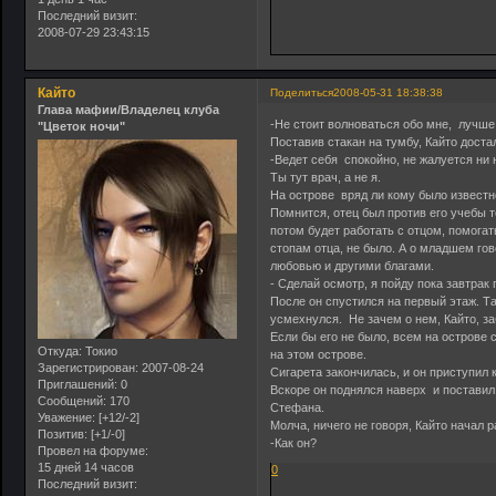
Последний визит:
2008-07-29 23:43:15
Кайто
Поделиться
2008-05-31 18:38:38
Глава мафии/Владелец клуба
-Не стоит волноваться обо мне, лучше
"Цветок ночи"
Поставив стакан на тумбу, Кайто достал
-Ведет себя спокойно, не жалуется ни н
Ты тут врач, а не я.
На острове вряд ли кому было известно
Помнится, отец был против его учебы т
потом будет работать с отцом, помогат
стопам отца, не было. А о младшем гов
любовью и другими благами.
- Сделай осмотр, я пойду пока завтрак 
После он спустился на первый этаж. Та
усмехнулся. Не зачем о нем, Кайто, за
Если бы его не было, всем на острове 
Откуда:
Токио
на этом острове.
Зарегистрирован
: 2007-08-24
Сигарета закончилась, и он приступил к
Приглашений:
0
Вскоре он поднялся наверх и поставил
Сообщений:
170
Стефана.
Уважение:
[+12/-2]
Молча, ничего не говоря, Кайто начал р
Позитив:
[+1/-0]
-Как он?
Провел на форуме:
15 дней 14 часов
0
Последний визит: