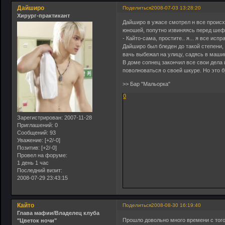
Дайширо
Поделиться
2008-07-03 13:28:20
Хирург-практикант
Дайширо в ужасе смотрел н все происхо
юношей, попутно извиняясь перед шеф
- Кайто-сама, простите.. я... я все испр
Дайширо был бледен до такой степени, 
вачь выбежал на улицу, садясь в маши
В доме сопнец закончил все свои дела 
поволноваться о своей шкуре. Но это 
>> Бар "Мальорка"
0
Зарегистрирован
: 2007-11-28
Приглашений:
0
Сообщений:
93
Уважение:
[+2/-0]
Позитив:
[+2/-0]
Провел на форуме:
1 день 1 час
Последний визит:
2008-07-29 23:43:15
Кайто
Поделиться
2008-08-30 16:19:40
Глава мафии/Владелец клуба
Прошло довольно много времени с того 
"Цветок ночи"