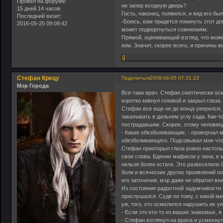
Провел на форуме:
не запер входную дверь?
15 дней 14 часов
Гость, наконец, появился, и вид его бы
Последний визит:
-Боюсь, вам придется покинуть этот д
2016-05-25 09:09:42
может подвергнуться сомнениям.
Прямой, оценивающий взгляд, что може
кем. Значит, скорее всего, и причины 
0
Стефан Крецу
Поделиться
2008-06-05 07:31:23
Мэр Города
Все-таки врач. Стефан скептически ос
коротко кивнул головой и закрыл глаза
Стефан все еще не до конца уверился, ч
закапывать в дальнем углу сада. Как-т
пострадавшим. Скорее, этому человек
- Какие обезболивающие, - проворчал мэ
обезболивающего. Подсовывал мне что-т
Стефан приоткрыл глаза ровно настольк
свои слова. Бдение мафиози у окна, в
нельзя более кстати. Это развеселило
боли и всяческих других проявлений 
его заточения, мэр даже не обратил вн
Из состояния радостной задумчивости 
прислушался. Судя по тому, с какой ми
уж, того, кто осмелился нарушить их у
- Если это кто-то из ваших знакомых, 
- Стефан взглянул на врача и усмехнул