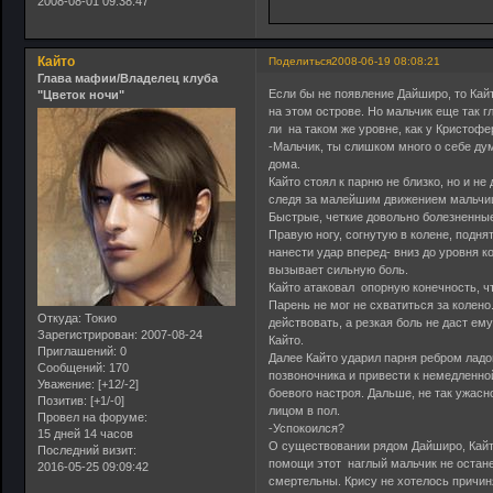
2008-08-01 09:38:47
Кайто
Поделиться
2008-06-19 08:08:21
Глава мафии/Владелец клуба
Если бы не появление Дайширо, то Кай
"Цветок ночи"
на этом острове. Но мальчик еще так г
ли на таком же уровне, как у Кристофе
-Мальчик, ты слишком много о себе ду
дома.
Кайто стоял к парню не близко, но и н
следя за малейшим движением мальчиш
Быстрые, четкие довольно болезненные
Правую ногу, согнутую в колене, подня
нанести удар вперед- вниз до уровня к
вызывает сильную боль.
Кайто атаковал опорную конечность, 
Парень не мог не схватиться за колен
Откуда:
Токио
действовать, а резкая боль не даст ем
Зарегистрирован
: 2007-08-24
Кайто.
Приглашений:
0
Далее Кайто ударил парня ребром ладо
Сообщений:
170
позвоночника и привести к немедленной
Уважение:
[+12/-2]
боевого настроя. Дальше, не так ужасн
Позитив:
[+1/-0]
лицом в пол.
Провел на форуме:
-Успокоился?
15 дней 14 часов
О существовании рядом Дайширо, Кайто
Последний визит:
помощи этот наглый мальчик не остане
2016-05-25 09:09:42
смертельны. Крису не хотелось причин