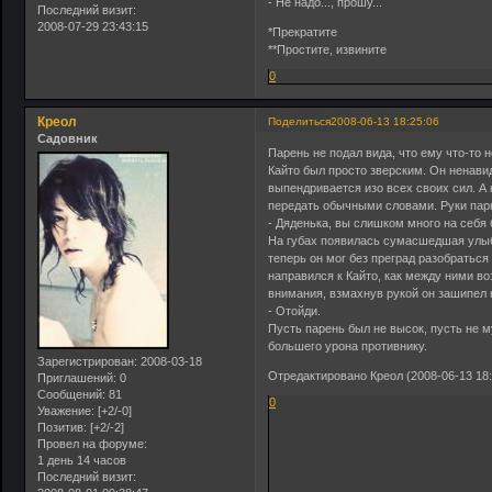
- Не надо..., прошу...
Последний визит:
2008-07-29 23:43:15
*Прекратите
**Простите, извините
0
Креол
Поделиться
2008-06-13 18:25:06
Садовник
Парень не подал вида, что ему что-то 
Кайто был просто зверским. Он ненавид
выпендривается изо всех своих сил. А 
передать обычными словами. Руки парн
- Дяденька, вы слишком много на себя 
На губах появилась сумасшедшая улыбка
теперь он мог без преград разобратьс
направился к Кайто, как между ними во
внимания, взмахнув рукой он зашипел 
- Отойди.
Пусть парень был не высок, пусть не м
большего урона противнику.
Зарегистрирован
: 2008-03-18
Отредактировано Креол (2008-06-13 18:
Приглашений:
0
Сообщений:
81
0
Уважение:
[+2/-0]
Позитив:
[+2/-2]
Провел на форуме:
1 день 14 часов
Последний визит: