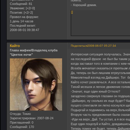
понять.
Сообщений:
81
- Хороший домик.
Уважение:
[+2/-0]
0
Позитив:
[+2/-2]
Провел на форуме:
1 день 14 часов
Последний визит:
2008-08-01 09:38:47
Кайто
Поделиться
2008-06-07 05:27:34
Глава мафии/Владелец клуба
Интересная ситуация получалась. Знач
"Цветок ночи"
на последней фразе не был бы таким у
когда заставал того в компании с кем-н
Всегда мечатал оказаться третьим ли
Да, теперь он был лишним втреугольни
Мимолетный взгляд на Дайширо. Тот бо
Кайто хочет развлечься. А все остальн
Тихий мсешок и легкое движение голов
-Значит, еще один юный Оттело?
загадочно сверкнув глазами он подоше
-Дайширо, ну сколько их еще будет? Ка
пущего спектакля он легко коснулся ще
Подыргай и поднимись на верх,больной 
Откуда:
Токио
Вторую часть предложения была сказа
Зарегистрирован
: 2007-08-24
-Иди на верх, Дай. Ты устал, а я все е
Приглашений:
0
Еще один поцелуй и Кайто, дождавшись
Сообщений:
170
Теперь помех не будет, теперь Дайшир