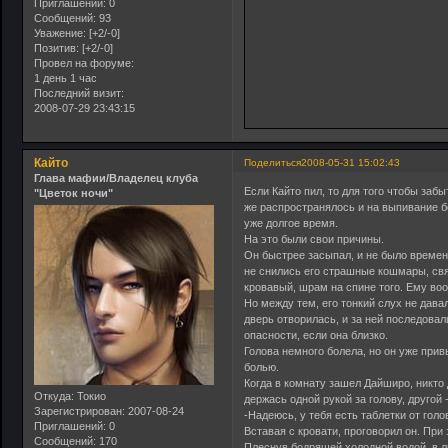
Приглашений:
0
Сообщений:
93
Уважение:
[+2/-0]
Позитив:
[+2/-0]
Провел на форуме:
1 день 1 час
Последний визит:
2008-07-29 23:43:15
Кайто
Поделиться
2008-05-31 15:02:43
Глава мафии/Владелец клуба
Если Кайто пил, то для того чтобы забы
"Цветок ночи"
же распространялось и на выпивание б
уже долгое время.
На это были свои причины.
Он быстрее засыпал, и не было времени
не снились его страшные кошмары, св
кровавый, шрам на спине того. Ему воо
Но между тем, его тонкий слух не дава
дверь отворилась, и за ней последова
опасности, если она близко.
Голова немного болела, но он уже прив
болью.
Когда в комнату зашел Дайширо, никто 
Откуда:
Токио
держась одной рукой за голову, другой 
Зарегистрирован
: 2007-08-24
-Надеюсь, у тебя есть таблетки от гол
Приглашений:
0
Вставая с кровати, проговорил он. При
Сообщений:
170
Плеснув бодрящей холодной водой в ли