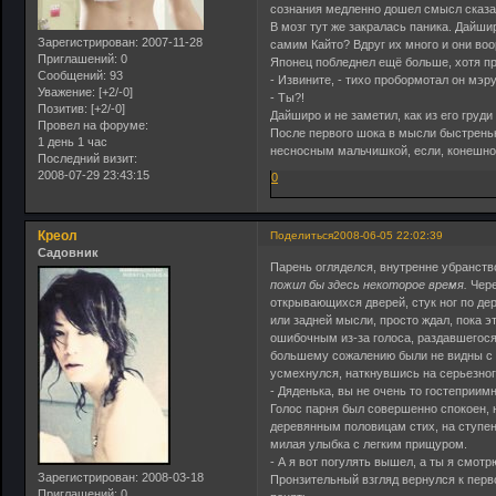
сознания медленно дошел смысл сказа
В мозг тут же закралась паника. Дайшир
Зарегистрирован
: 2007-11-28
самим Кайто? Вдруг их много и они во
Приглашений:
0
Японец побледнел ещё больше, хотя пр
Сообщений:
93
- Извините, - тихо пробормотал он мэр
Уважение:
[+2/-0]
- Ты?!
Позитив:
[+2/-0]
Дайширо и не заметил, как из его груд
Провел на форуме:
После первого шока в мысли быстреньк
1 день 1 час
несносным мальчишкой, если, конешно
Последний визит:
2008-07-29 23:43:15
0
Креол
Поделиться
2008-06-05 22:02:39
Садовник
Парень огляделся, внутренне убранст
пожил бы здесь некоторое время.
Чере
открывающихся дверей, стук ног по де
или задней мысли, просто ждал, пока э
ошибочным из-за голоса, раздавшегося 
большему сожалению были не видны с т
усмехнулся, наткнувшись на серьезног
- Дяденька, вы не очень то гостеприим
Голос парня был совершенно спокоен, н
деревянным половицам стих, на ступе
милая улыбка с легким прищуром.
- А я вот погулять вышел, а ты я смотр
Зарегистрирован
: 2008-03-18
Пронзительный взгляд вернулся к перв
Приглашений:
0