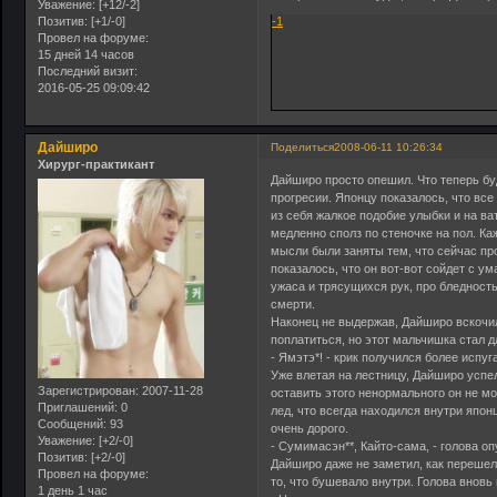
Уважение:
[+12/-2]
Позитив:
[+1/-0]
-1
Провел на форуме:
15 дней 14 часов
Последний визит:
2016-05-25 09:09:42
Дайширо
Поделиться
2008-06-11 10:26:34
Хирург-практикант
Дайширо просто опешил. Что теперь бу
прогресии. Японцу показалось, что вс
из себя жалкое подобие улыбки и на ва
медленно сполз по стеночке на пол. Каж
мысли были заняты тем, что сейчас пр
показалось, что он вот-вот сойдет с ум
ужаса и трясущихся рук, про бледност
смерти.
Наконец не выдержав, Дайширо вскочил
поплатиться, но этот мальчишка стал дл
- Ямэтэ*! - крик получился более испу
Уже влетая на лестницу, Дайширо успел
Зарегистрирован
: 2007-11-28
оставить этого ненормального он не мо
Приглашений:
0
лед, что всегда находился внутри японц
Сообщений:
93
очень дорого.
Уважение:
[+2/-0]
- Сумимасэн**, Кайто-сама, - голова оп
Позитив:
[+2/-0]
Дайширо даже не заметил, как перешел 
Провел на форуме:
то, что бушевало внутри. Голова вновь
1 день 1 час