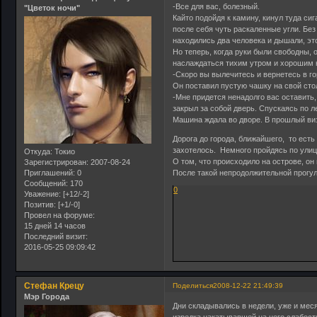
-Все для вас, болезный.
"Цветок ночи"
Кайто подойдя к камину, кинул туда сиг
после себя чуть раскаленные угли. Без
находились два человека и дышали, это
Но теперь, когда руки были свободны, 
наслаждаться тихим утром и хорошим ко
-Скоро вы вылечитесь и вернетесь в гор
Он поставил пустую чашку на свой сто
-Мне придется ненадолго вас оставить,
закрыл за собой дверь. Спускаясь по ле
Машина ждала во дворе. В прошлый виз
Дорога до города, ближайшего, то есть
захотелось. Немного пройдясь по улицам
Откуда:
Токио
О том, что происходило на острове, он
Зарегистрирован
: 2007-08-24
Приглашений:
0
После такой непродолжительной прогул
Сообщений:
170
0
Уважение:
[+12/-2]
Позитив:
[+1/-0]
Провел на форуме:
15 дней 14 часов
Последний визит:
2016-05-25 09:09:42
Стефан Крецу
Поделиться
2008-12-22 21:49:39
Мэр Города
Дни складывались в недели, уже и мес