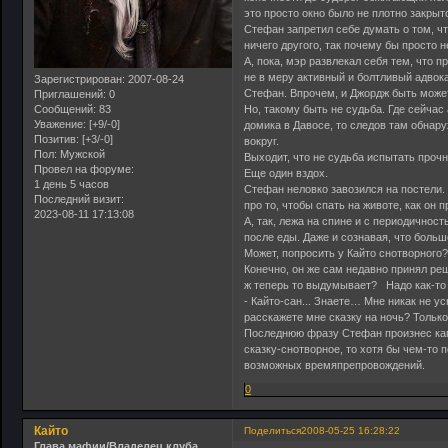
это просто окно было не плотно закрыт
Стефан запретил себе думать о том, чт
ничего другого, так почему бы просто
А, пока, мэр развлекал себя тем, что п
не в меру активный и болтливый адвока
Зарегистрирован
: 2007-08-24
Стефан. Впрочем, и Джордж быть може
Приглашений:
0
Сообщений:
83
Но, такому быть не судьба. Где сейчас
Уважение:
[+9/-0]
домика в Давосе, то следов там обнару
Позитив:
[+3/-0]
вокруг.
Пол:
Мужской
Выходит, что не судьба испытать прочн
Провел на форуме:
Еще один вздох.
1 день 5 часов
Стефан неловко завозился на постели. 
Последний визит:
про то, чтобы спать на животе, как он 
2023-08-11 17:13:08
А, так, лежа на спине и с периодичност
после еды. Даже и сознавая, что больш
Может, попросить у Кайто снотворного
Конечно, он же сам недавно принял ре
ж теперь то выдумывает? Надо как-
- Кайто-сан... Знаете… Мне никак не ус
расскажете мне сказку на ночь? Тольк
Последнюю фразу Стефан произнес кап
сказку-снотворное, то хотя бы чем-то 
возможных времяпрепровождений.
0
Кайто
Поделиться
2008-05-25 16:28:22
Глава мафии/Владелец клуба