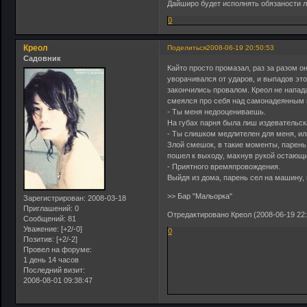
Дайширо будет исполнять обязаности л
0
Креол
Поделиться
2008-06-19 20:50:53
Садовник
Кайто просто промазал, раз за разом о
уворачивался от ударов, и выпадов это
закончились провалом. Креол не напад
смеялся про себя над самонадеянным
- Ты меня недооцениваешь.
На губах парня была лиш издевательс
- Ты слишком медлителен для меня, ил
Злой смешок, в такие моменты, парень
пошел к выходу, махнув рукой остающ
- Приятного времяпровождения.
Выйдя из дома, парень сел на машину, 
>> Бар "Мальорка"
Зарегистрирован
: 2008-03-18
Приглашений:
0
Отредактировано Креол (2008-06-19 22:
Сообщений:
81
Уважение:
[+2/-0]
0
Позитив:
[+2/-2]
Провел на форуме:
1 день 14 часов
Последний визит:
2008-08-01 09:38:47