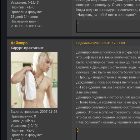
Уважение:
[+12/-2]
повторить процедуру. Стало лучше, но 
Позитив:
[+1/-0]
Когда водные процедуры закончились, о
Провел на форуме:
-Надеюсь, за тобой никто не следил?
15 дней 14 часов
Последний визит:
0
2016-05-25 09:09:42
Дайширо
Поделиться
2008-05-31 17:21:09
Хирург-практикант
Дайширо молча поклонился и скрылся з
что шеф пьет и в таких колличествах, 
было. Снатворное тоже не выход, тем б
Вернулся Дайширо со стаканом воды. И
случаев. Это были не просто болеутал
- Прошу, - подал стакан с лекарствами 
Дождавшись пока все будет выпитым, л
- Я все сделал, как вы сказали: взял 
я не заметил.
Дайщиро подошел и потрогал лоб шефа.
- Пейте больше горячего чая, а не друг
Дайширо реально волновало состояние 
Зарегистрирован
: 2007-11-28
давно. Это не могло не тревожить. Вед
Приглашений:
0
что бы не было лишьних вопросов и по
Сообщений:
93
- Как больной? - наконец перешел к цел
Уважение:
[+2/-0]
0
Позитив:
[+2/-0]
Провел на форуме:
1 день 1 час