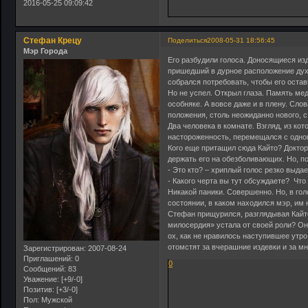
2016-05-25 09:09:42
Стефан Крецу
Поделиться
2008-05-31 18:56:45
Мэр Города
Его разбудили голоса. Доносящиеся изд
пришедший в дурное расположение духа 
собрался потребовать, чтобы его остав
Но не успел. Открыл глаза. Память мед
особняке. А вовсе даже и в плену. Слов
положения, столь неожиданно нового, с
Два человека в комнате. Взгляд, из к
настороженность, перемещался с одног
Кого еще притащил сюда Кайто? Доктор
держать его на обезболивающих. Но, п
- Это кто? – хриплый голос резко выда
- Какого черта вы тут обсуждаете? Что
Никакой паники. Совершенно. Но, в гол
состоянии, в каком находился мэр, им 
Стефан прищурился, разглядывая Кайт
милосердия» устала от своей роли? Он
ох, как не нравилось наступившее утро
отомстят за вчерашние издевки и за мн
Зарегистрирован
: 2007-08-24
Приглашений:
0
0
Сообщений:
83
Уважение:
[+9/-0]
Позитив:
[+3/-0]
Пол:
Мужской