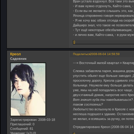
Врач устало вздохнул. Все таки это в
- И вам нужно отдохнуть, Кайто-сама, 
- Если вы не желаете слышать это, как
Японца откровенно говоря нервировал
- Я не хочу вас обоих отсюда на скорой
Дайширо знал, что такое не позволител
- Тут ещё некоторые обезбаливающие, -
- и лично вам, Кайто-сама, - в руки м
0
Креол
Поделиться
2008-06-04 14:58:59
Садовник
---» Восточный жилой квартал » Квар
Слежка забавляла парня, машина держа
упустить обьект еще больше заводил. 
проселочну дорогу. Креола удивило это
больнице. Неужели ему больше делать н
уже, ямы на ней попадались все чаще, 
двухэтажный домик, напротив него Кре
Вот значит куда ты наведываешься? 
таком состоянии?
Любопытство вспыхнуло в Креоле с нов
неспеша подошел к зданию. Остановив
не желал, и взявшись за ручку, он потя
Зарегистрирован
: 2008-03-18
Приглашений:
0
Отредактировано Креол (2008-06-04 14:
Сообщений:
81
Уважение:
[+2/-0]
0