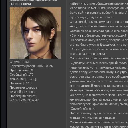
Кайто читал, и не обращал внимание на
"Цветок ночи"
из-за гипса не мог. Книга, которую он 
было пойти и достать набор "не юного"
где холодно, ему не хотелось.
От мыслей, чем бы ему заняться его о
книгу так, что в тишине комнаты разда
Сказки он рассказывал давно и то свое
-Кто тут в образе сестры милосердия?
Он отложил книгу и встал, прекрасно 
его, но благо уже не Джорджем, и то лу
-Вы уже давно выросли, и на того чело
больше заняться нечем.
Он присел на край постели и повернул
Откуда:
Токио
-Однажды, очень высокомерный градона
Зарегистрирован
: 2007-08-24
переломами, но тут появился неизвестн
Приглашений:
0
сделал пару уколов больному. На утро
Сообщений:
170
осмотрел врач и сделал все необходим
Уважение:
[+12/-2]
ухаживали, после он встал на ноги и с
Позитив:
[+1/-0]
Это с натяжкой можно было назвать ск
Провел на форуме:
-А теперь спите. Уже ночь, вам положе
15 дней 14 часов
Он встал, но в место того чтобы пойти 
Последний визит:
как он целовал брата перед сном и пос
2016-05-25 09:09:42
свой поступок, Крис лишь мягко улыбн
-Спокойной ночи.
После подкинул дров в камин и вышел и
достал бутылку виски и стакан.
Огонь в камине в гостиной потух, его 
думал, зачем он тут сидит в роле сидел