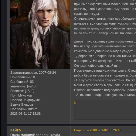
принимал сдержанным молчанием, но от
сказать, чтобы давалось ему легко, н
ждать не откуда.
Сначала руки, потом ноги освобождали
пользоваться своими конечностями, но
несколько дней, полных упорных трени
было приятно – теперь он не так сильн
Дверь, тихо скрипнувшая и обозначивш
Как всегда, сдержанно-вежливый Кайто 
комнаты мэр давно не ожидал увидеть.
- Доброе ли? – ворчание было таким же
и не прошу. Не дождетесь. Или…вы тайн
Однако, Кайто-сан, какой вы..
Посмеиваясь над хозяином дома, Стефа
Зарегистрирован
: 2007-08-24
ребра были не совсем в порядке и, боль
Приглашений:
0
- Не курите в моем присутствии. Вы же
Сообщений:
83
меня и даже сверх меры! Как не стыдн
Уважение:
[+9/-0]
Стефан склонился над подносом, рассм
Позитив:
[+3/-0]
- А, вы все совершенствуетесь с кажды
Пол:
Мужской
Провел на форуме:
0
1 день 5 часов
Последний визит:
2023-08-11 17:13:08
Кайто
Поделиться
2008-09-02 06:26:48
Глава мафии/Владелец клуба