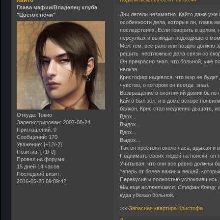
Кайто
Глава мафии/Владелец клуба
Дни летели незаметно. Кайто даже уже 
"Цветок ночи"
особенности дела, которые он, глава ма
последствиях. Если говорить в целом,
переулках и выжидая подходящего моме
Меж тем, все рано или поздно должно 
решить неотложные дела связи со скор
Он прекрасно знал, что больной, уже п
нельзя.
Кристофер надеялся, что мэр не будет 
чувство, о котором он всегда знал.
Возвращение в охотничий домик было не
Кайто был зол, и в доме вскоре появил
балкон, Крис стал медленно дышать, и
Откуда:
Токио
Вдох...
Зарегистрирован
: 2007-08-24
Выдох...
Приглашений:
0
Вдох...
Сообщений:
170
Выдох...
Уважение:
[+12/-2]
Так он простоял около часа, вдыхая и 
Позитив:
[+1/-0]
Поднимать своих людей на поиски, он н
Провел на форуме:
Учитывая, что они все равно должны бы
15 дней 14 часов
теперь от более важных вещей, которы
Последний визит:
Перекусив и полностью успокоившись, 
2016-05-25 09:09:42
Мы еще встретимся, Стефан Крецу, я 
куда убежал больной.
>>>
Запасная квартира Кристофа
0