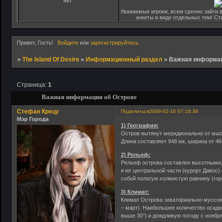
нет.
Уважаемые игроки, всем срочно зайти в
анкеты в виде отдельных тем! С
Привет, Гость!
Войдите
или
зарегистрируйтесь
.
»
The Island Of Desire
»
Информационный раздел
»
Важная информац
Страница:
1
Важная информация об Острове
Стефан Крецу
Поделиться
2009-02-16 07:16:38
Мэр Города
1) География:
Остров вытянут меридионально от мыс
Длина составляет 948 км, ширина от 46 
2) Рельеф:
Рельеф острова составлен высотными
и юг центральной части (курорт Давос
собой пологую холмистую равнину (гор
3) Климат:
Климат Острова экваториально-муссонн
– март). Наибольшее количество осадк
выше 30°) и дождливую погоду с ноября