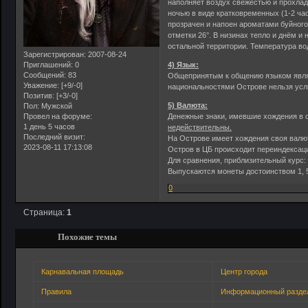
наполняет воздух свежестью и прохлад
ночью в виде кратковременных (1-2 час
прозрачен и напоен ароматами буйного
отметки 26°. В низинах тепло и днём и
остальной территории. Температура вод
Зарегистрирован
: 2007-08-24
Приглашений:
0
4) Язык:
Сообщений:
83
Общепринятым к общению языком являет
Уважение:
[+9/-0]
национальностями Острове нельзя услы
Позитив:
[+3/-0]
5) Валюта:
Пол:
Мужской
Провел на форуме:
Денежные знаки, имевшие хождения в с
1 день 5 часов
недействительны.
Последний визит:
На Острове имеет хождения своя валю
2023-08-11 17:13:08
Остров в ЦБ происходит переиндексаци
Для сравнения, приблизительный курс
Выпускаются монеты достоинством 1, 5, 
0
Страница:
1
Похожие темы
Карнавальная площадь
Центр города
Правила
Информационный разде