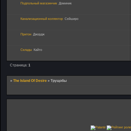
Подпольный магазинчик
Доминик
Канализационный коллектор
Сейширо
Притон
Джордж
Склады
Кайто
Страница:
1
»
The Island Of Desire
»
Трущобы