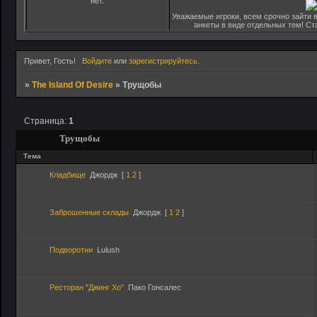
нет.
Уважаемые игроки, всем срочно зайти в
анкеты в виде отдельных тем! С
Привет, Гость!
Войдите
или
зарегистрируйтесь
.
»
The Island Of Desire
»
Трущобы
Страница:
1
Трущобы
Тема
Кладбище
Джордж
[
1
2
]
Заброшенные склады
Джордж
[
1
2
]
Подворотни
Lulush
Ресторан "Джинг Хо"
Пако Гонсалес